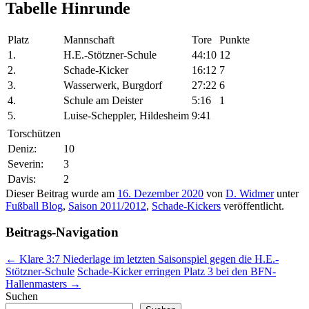
Tabelle Hinrunde
Platz
Mannschaft
Tore
Punkte
1.
H.E.-Stötzner-Schule
44:10
12
2.
Schade-Kicker
16:12
7
3.
Wasserwerk, Burgdorf
27:22
6
4.
Schule am Deister
5:16
1
5.
Luise-Scheppler, Hildesheim
9:41
Torschützen
Deniz:
10
Severin:
3
Davis:
2
Dieser Beitrag wurde am
16. Dezember 2020
von
D. Widmer
unter
Fußball Blog
,
Saison 2011/2012
,
Schade-Kickers
veröffentlicht.
Beitrags-Navigation
←
Klare 3:7 Niederlage im letzten Saisonspiel gegen die H.E.-
Stötzner-Schule
Schade-Kicker erringen Platz 3 bei den BFN-
Hallenmasters
→
Suchen