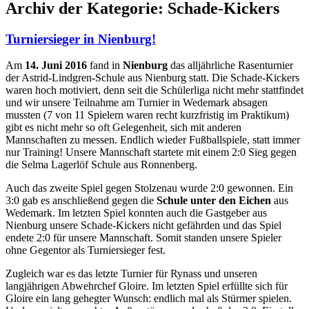
Archiv der Kategorie:
Schade-Kickers
Turniersieger in Nienburg!
Am
14. Juni 2016
fand in
Nienburg
das alljährliche Rasenturnier
der Astrid-Lindgren-Schule aus Nienburg statt. Die Schade-Kickers
waren hoch motiviert, denn seit die Schülerliga nicht mehr stattfindet
und wir unsere Teilnahme am Turnier in Wedemark absagen
mussten (7 von 11 Spielern waren recht kurzfristig im Praktikum)
gibt es nicht mehr so oft Gelegenheit, sich mit anderen
Mannschaften zu messen. Endlich wieder Fußballspiele, statt immer
nur Training! Unsere Mannschaft startete mit einem 2:0 Sieg gegen
die Selma Lagerlöf Schule aus Ronnenberg.
Auch das zweite Spiel gegen Stolzenau wurde 2:0 gewonnen. Ein
3:0 gab es anschließend gegen die
Schule unter den Eichen
aus
Wedemark. Im letzten Spiel konnten auch die Gastgeber aus
Nienburg unsere Schade-Kickers nicht gefährden und das Spiel
endete 2:0 für unsere Mannschaft. Somit standen unsere Spieler
ohne Gegentor als Turniersieger fest.
Zugleich war es das letzte Turnier für Rynass und unseren
langjährigen Abwehrchef Gloire. Im letzten Spiel erfüllte sich für
Gloire ein lang gehegter Wunsch: endlich mal als Stürmer spielen.