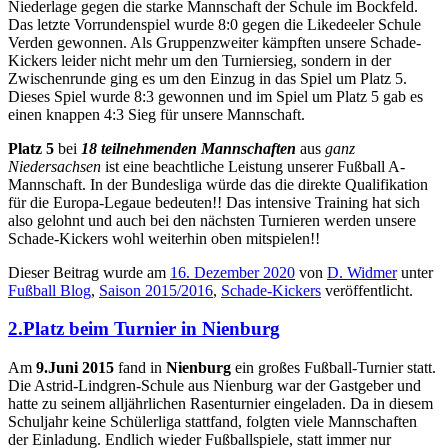
Niederlage gegen die starke Mannschaft der Schule im Bockfeld.
Das letzte Vorrundenspiel wurde 8:0 gegen die Likedeeler Schule
Verden gewonnen. Als Gruppenzweiter kämpften unsere Schade-
Kickers leider nicht mehr um den Turniersieg, sondern in der
Zwischenrunde ging es um den Einzug in das Spiel um Platz 5.
Dieses Spiel wurde 8:3 gewonnen und im Spiel um Platz 5 gab es
einen knappen 4:3 Sieg für unsere Mannschaft.
Platz 5
bei
18 teilnehmenden
Mannschaften
aus
ganz
Niedersachsen
ist eine beachtliche Leistung unserer Fußball A-
Mannschaft. In der Bundesliga würde das die direkte Qualifikation
für die Europa-Legaue bedeuten!! Das intensive Training hat sich
also gelohnt und auch bei den nächsten Turnieren werden unsere
Schade-Kickers wohl weiterhin oben mitspielen!!
Dieser Beitrag wurde am
16. Dezember 2020
von
D. Widmer
unter
Fußball Blog
,
Saison 2015/2016
,
Schade-Kickers
veröffentlicht.
2.Platz beim Turnier in Nienburg
Am
9.Juni 2015
fand in
Nienburg
ein großes Fußball-Turnier statt.
Die Astrid-Lindgren-Schule aus Nienburg war der Gastgeber und
hatte zu seinem alljährlichen Rasenturnier eingeladen. Da in diesem
Schuljahr keine Schülerliga stattfand, folgten viele Mannschaften
der Einladung. Endlich wieder Fußballspiele, statt immer nur