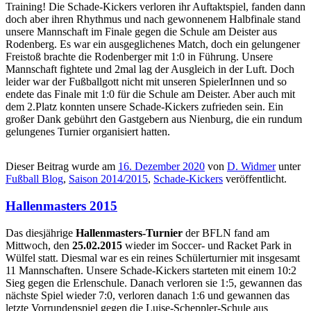
Training! Die Schade-Kickers verloren ihr Auftaktspiel, fanden dann
doch aber ihren Rhythmus und nach gewonnenem Halbfinale stand
unsere Mannschaft im Finale gegen die Schule am Deister aus
Rodenberg. Es war ein ausgeglichenes Match, doch ein gelungener
Freistoß brachte die Rodenberger mit 1:0 in Führung. Unsere
Mannschaft fightete und 2mal lag der Ausgleich in der Luft. Doch
leider war der Fußballgott nicht mit unseren SpielerInnen und so
endete das Finale mit 1:0 für die Schule am Deister. Aber auch mit
dem 2.Platz konnten unsere Schade-Kickers zufrieden sein. Ein
großer Dank gebührt den Gastgebern aus Nienburg, die ein rundum
gelungenes Turnier organisiert hatten.
Dieser Beitrag wurde am
16. Dezember 2020
von
D. Widmer
unter
Fußball Blog
,
Saison 2014/2015
,
Schade-Kickers
veröffentlicht.
Hallenmasters 2015
Das diesjährige
Hallenmasters-Turnier
der BFLN fand am
Mittwoch, den
25.02.2015
wieder im Soccer- und Racket Park in
Wülfel statt. Diesmal war es ein reines Schülerturnier mit insgesamt
11 Mannschaften. Unsere Schade-Kickers starteten mit einem 10:2
Sieg gegen die Erlenschule. Danach verloren sie 1:5, gewannen das
nächste Spiel wieder 7:0, verloren danach 1:6 und gewannen das
letzte
Vorrundenspiel gegen die Luise-Scheppler-Schule aus