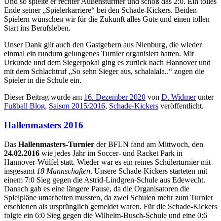
Und so spielte er rechter Außenstürmer und schoß das 2:0. Ein tolles
Ende seiner „Spielerkarriere“ bei den Schade-Kickers. Beiden
Spielern wünschen wir für die Zukunft alles Gute und einen tollen
Start ins Berufsleben.
Unser Dank gilt auch den Gastgebern aus Nienburg, die wieder
einmal ein rundum gelungenes Turnier organisiert hatten. Mit
Urkunde und dem Siegerpokal ging es zurück nach Hannover und
mit dem Schlachtruf „So sehn Sieger aus, schalalala..“ zogen die
Spieler in die Schule ein.
Dieser Beitrag wurde am
16. Dezember 2020
von
D. Widmer
unter
Fußball Blog
,
Saison 2015/2016
,
Schade-Kickers
veröffentlicht.
Hallenmasters 2016
Das
Hallenmasters-Turnier
der BFLN fand am Mittwoch, den
24.02.2016
wie jedes Jahr im Soccer- und Racket Park in
Hannover-Wülfel statt. Wieder war es ein reines Schülerturnier mit
insgesamt
18 Mannschaften
. Unsere Schade-Kickers starteten mit
einem 7:0 Sieg gegen die Astrid-Lindgren-Schule aus Edewecht.
Danach gab es eine längere Pause, da die Organisatoren die
Spielpläne umarbeiten mussten, da zwei Schulen mehr zum Turnier
erschienen als ursprünglich gemeldet waren. Für die Schade-Kickers
folgte ein 6:0 Sieg gegen die Wilhelm-Busch-Schule und eine 0:6