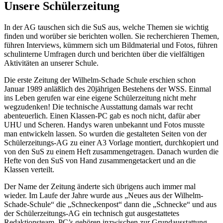
Unsere Schülerzeitung
In der AG tauschen sich die SuS aus, welche Themen sie wichtig
finden und worüber sie berichten wollen. Sie recherchieren Themen,
führen Interviews, kümmern sich um Bildmaterial und Fotos, führen
schulinterne Umfragen durch und berichten über die vielfältigen
Aktivitäten an unserer Schule.
Die erste Zeitung der Wilhelm-Schade Schule erschien schon
Januar 1989 anläßlich des 20jährigen Bestehens der WSS. Einmal
ins Leben gerufen war eine eigene Schülerzeitung nicht mehr
wegzudenken! Die technische Ausstattung damals war recht
abenteuerlich. Einen Klassen-PC gab es noch nicht, dafür aber
UHU und Scheren. Handys waren unbekannt und Fotos musste
man entwickeln lassen. So wurden die gestalteten Seiten von der
Schülerzeitungs-AG zu einer A3 Vorlage montiert, durchkopiert und
von den SuS zu einem Heft zusammengetragen. Danach wurden die
Hefte von den SuS von Hand zusammengetackert und an die
Klassen verteilt.
Der Name der Zeitung änderte sich übrigens auch immer mal
wieder. Im Laufe der Jahre wurde aus „Neues aus der Wilhelm-
Schade-Schule“ die „Schneckenpost“ dann die „Schnecke“ und aus
der Schülerzeitungs-AG ein technisch gut ausgestattetes
Redaktionsteam. PC’s gehören inzwischen zur Grundausstattung,