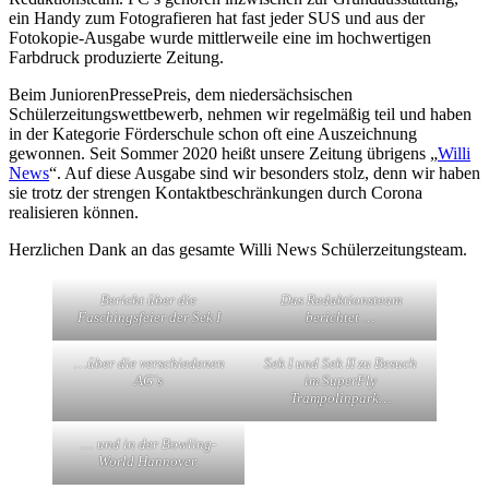
ein Handy zum Fotografieren hat fast jeder SUS und aus der
Fotokopie-Ausgabe wurde mittlerweile eine im hochwertigen
Farbdruck produzierte Zeitung.
Beim JuniorenPressePreis, dem niedersächsischen
Schülerzeitungswettbewerb, nehmen wir regelmäßig teil und haben
in der Kategorie Förderschule schon oft eine Auszeichnung
gewonnen. Seit Sommer 2020 heißt unsere Zeitung übrigens „
Willi
News
“. Auf diese Ausgabe sind wir besonders stolz, denn wir haben
sie trotz der strengen Kontaktbeschränkungen durch Corona
realisieren können.
Herzlichen Dank an das gesamte Willi News Schülerzeitungsteam.
Bericht über die
Das Redaktionsteam
Faschingsfeier der Sek I
berichtet …
…
über die verschiedenen
Sek I und Sek II zu Besuch
AG´s
im SuperFly
Trampolinpark…
… und in der Bowling-
World Hannover.