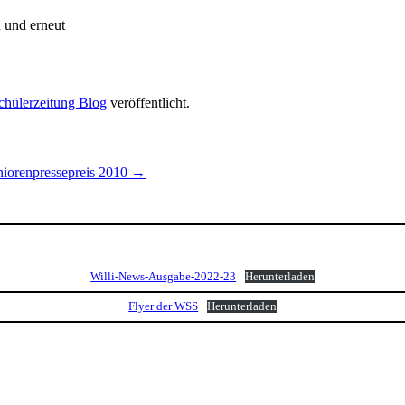
n und erneut
chülerzeitung Blog
veröffentlicht.
niorenpressepreis 2010
→
Willi-News-Ausgabe-2022-23
Herunterladen
Flyer der WSS
Herunterladen