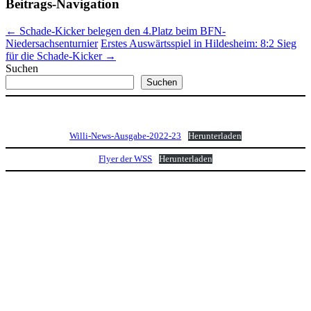
Beitrags-Navigation
←
Schade-Kicker belegen den 4.Platz beim BFN-
Niedersachsenturnier
Erstes Auswärtsspiel in Hildesheim: 8:2 Sieg
für die Schade-Kicker
→
Suchen
Suchen
Willi-News-Ausgabe-2022-23
Herunterladen
Flyer der WSS
Herunterladen