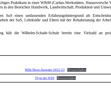
chiges Praktikum in einer WfbM (Caritas-Werkstätten, Hannoversche W
n in den Bereichen Handwerk, Landwirtschaft, Produktion und Umwelt
n SuS einen umfassenden Erfahrungshintergrund als Entscheidun
arbeit der SuS, Lehrkräfte und Eltern mit der Rehaberatung der Ar
dung hält die Wilhelm-Schade-Schule bereits eine Vielzahl an pro
Willi-News-Ausgabe-2022-23
Herunterladen
Flyer der WSS
Herunterladen