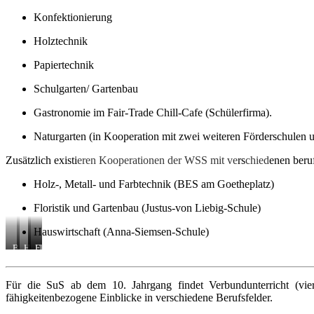
Konfektionierung
Holztechnik
Papiertechnik
Schulgarten/ Gartenbau
Gastronomie im Fair-Trade Chill-Cafe (Schülerfirma).
Naturgarten (in Kooperation mit zwei weiteren Förderschulen 
Zusätzlich existi
eren Kooperationen der WSS mit ve
rs
chied
enen beru
Holz-, Metall- und Farbtechnik (BES am Goetheplatz)
Floristik und Gartenbau (Justus-von Liebig-Schule)
Hauswirtschaft (Anna-Siemsen-Schule)
Bautechnik
Hauswirtschaft
Holztechnik
Floristik
Für die SuS ab dem 10. Jahrgang findet Verbundunterricht (vie
fähigkeitenbezogene Einblicke in verschiedene Berufsfelder.