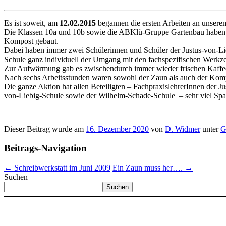
Es ist sowe
it, am
12.02.2015
begannen die ersten Arbeiten an unser
Die Klassen 10a und 10b sowie die ABKlü-Gruppe Gartenbau haben un
Kompost gebaut.
Dabei haben immer zwei Schülerinnen und Schüler der Justus-von-L
Schule ganz individuell der Umgang mit den fachspezifischen Werkz
Zur Aufwärmung gab es zwischendurch immer wieder frischen Kaffee
Nach sechs Arbeitsstunden waren sowohl der Zaun als auch der Kompo
Die ganze Aktion hat allen Beteiligten – FachpraxislehrerInnen der
von-Liebig-Schule sowie der Wilhelm-Schade-Schule – sehr viel Spa
Dieser Beitrag wurde am
16. Dezember 2020
von
D. Widmer
unter
G
Beitrags-Navigation
←
Schreibwerkstatt im Juni 2009
Ein Zaun muss her….
→
Suchen
Suchen