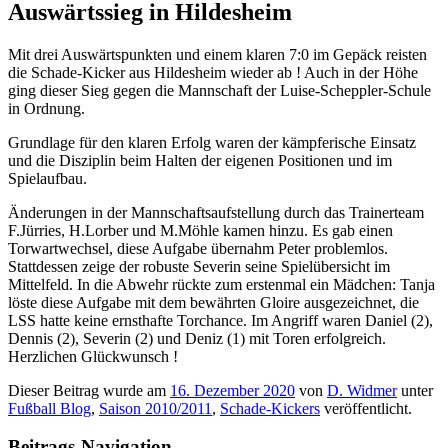
Auswärtssieg in Hildesheim
Mit drei Auswärtspunkten und einem klaren 7:0 im Gepäck reisten
die Schade-Kicker aus Hildesheim wieder ab ! Auch in der Höhe
ging dieser Sieg gegen die Mannschaft der Luise-Scheppler-Schule
in Ordnung.
Grundlage für den klaren Erfolg waren der kämpferische Einsatz
und die Disziplin beim Halten der eigenen Positionen und im
Spielaufbau.
Änderungen in der Mannschaftsaufstellung durch das Trainerteam
F.Jürries, H.Lorber und M.Möhle kamen hinzu. Es gab einen
Torwartwechsel, diese Aufgabe übernahm Peter problemlos.
Stattdessen zeige der robuste Severin seine Spielübersicht im
Mittelfeld. In die Abwehr rückte zum erstenmal ein Mädchen: Tanja
löste diese Aufgabe mit dem bewährten Gloire ausgezeichnet, die
LSS hatte keine ernsthafte Torchance. Im Angriff waren Daniel (2),
Dennis (2), Severin (2) und Deniz (1) mit Toren erfolgreich.
Herzlichen Glückwunsch !
Dieser Beitrag wurde am
16. Dezember 2020
von
D. Widmer
unter
Fußball Blog
,
Saison 2010/2011
,
Schade-Kickers
veröffentlicht.
Beitrags-Navigation