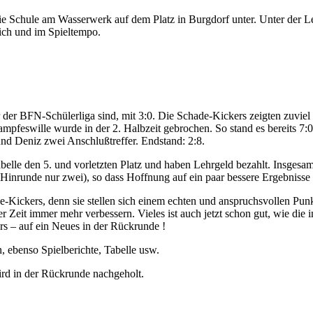
e Schule am Wasserwerk auf dem Platz in Burgdorf unter. Unter der Lei
lich und im Spieltempo.
er der BFN-Schülerliga sind, mit 3:0. Die Schade-Kickers zeigten zuvi
pfeswille wurde in der 2. Halbzeit gebrochen. So stand es bereits 7:0
und Deniz zwei Anschlußtreffer. Endstand: 2:8.
lle den 5. und vorletzten Platz und haben Lehrgeld bezahlt. Insgesamt is
Hinrunde nur zwei), so dass Hoffnung auf ein paar bessere Ergebnisse 
e-Kickers, denn sie stellen sich einem echten und anspruchsvollen Punk
 Zeit immer mehr verbessern. Vieles ist auch jetzt schon gut, wie die 
s – auf ein Neues in der Rückrunde !
 ebenso Spielberichte, Tabelle usw.
ird in der Rückrunde nachgeholt.