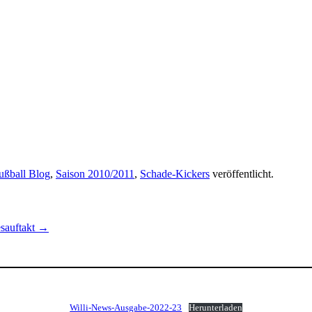
ußball Blog
,
Saison 2010/2011
,
Schade-Kickers
veröffentlicht.
esauftakt
→
Willi-News-Ausgabe-2022-23
Herunterladen